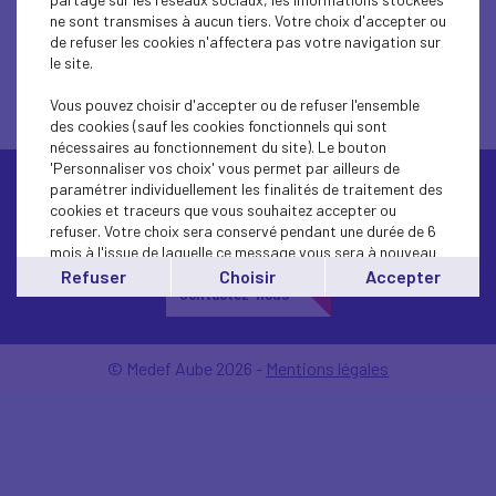
Récupérer mon mot de passe
ne sont transmises à aucun tiers. Votre choix d'accepter ou
de refuser les cookies n'affectera pas votre navigation sur
le site.
Retourner à la page connexion
Vous pouvez choisir d'accepter ou de refuser l'ensemble
des cookies (sauf les cookies fonctionnels qui sont
nécessaires au fonctionnement du site). Le bouton
'Personnaliser vos choix' vous permet par ailleurs de
paramétrer individuellement les finalités de traitement des
cookies et traceurs que vous souhaitez accepter ou
refuser. Votre choix sera conservé pendant une durée de 6
mois à l'issue de laquelle ce message vous sera à nouveau
affiché..
Refuser
Choisir
Accepter
Contactez-nous
Vous pouvez modifier votre choix à tout moment en
cliquant sur le lien
'cookies'
en bas de page.
© Medef Aube 2026 -
Mentions légales