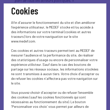
part de tous les acteurs politiques.
»
Cookies
Sur le décrochage de la France
«
Le décrochage est enclenché. Prenons le cas de
l'Espagne. Sa croissance va être quatre fois
Afin d'assurer le fonctionnement du site et d'en améliorer
supérieure à celle de la France cette année.
l'expérience utilisateur, le MEDEF stocke et/ou accède à
L'Espagne soutient ses entreprises. L'Allemagne,
des informations sur votre terminal (cookies et autres
stratégiquement en difficulté, parce que
traceurs) lors de votre naviguation sur le site
beaucoup exposée à l'exportation, prend des
www.medef.com.
mesures avec un Gouvernement de coalition et
des mesures de soutien massif aux entreprises.
Ces cookies et autres traceurs permettent au MEDEF de
Et nous, nous sommes dans des débats très hors-
mesurer l'audience et la performance du site, de réaliser
sol. On est évidemment profondément démocrate
des statistiques d'usage ou encore de personnaliser votre
et républicain, mais à un moment donné, il
expérience utilisteur. Sauf dans le cas des boutons de
faudrait qu'il y ait une prise de conscience
partage sur les réseaux sociaux, les informations stockées
collective des politiques pour appréhender cette
ne sont transmises à aucun tiers. Votre choix d'accepter ou
situation économique qui se dégrade. (…) Prenons
de refuser les cookies n'affectera pas votre navigation sur
le cas du logement. C'est un scandale national,
le site.
aucune décision n'est prise pour relancer le
logement. Il y a 26 ans d'attente maintenant à
Vous pouvez choisir d'accepter ou de refuser l'ensemble
Paris pour accéder à un logement social. Il y a 2
des cookies (sauf les cookies fonctionnels qui sont
900 000 foyers français qui attendent un
nécessaires au fonctionnement du site). Le bouton
logement social. Prenons le cas de
'Personnaliser vos choix' vous permet par ailleurs de