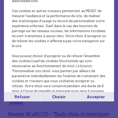
www.medef.com.
Le Comex40 du Medef lance la 2e édition des
Trophées des Leaders...
Ces cookies et autres traceurs permettent au MEDEF de
mesurer l'audience et la performance du site, de réaliser
des statistiques d'usage ou encore de personnaliser votre
VIE DU MEDEF
expérience utilisteur. Sauf dans le cas des boutons de
Revivez #LaREF25 - "La France peut-elle
partage sur les réseaux sociaux, les informations stockées
ne sont transmises à aucun tiers. Votre choix d'accepter ou
rester dans le jeu ?"
de refuser les cookies n'affectera pas votre navigation sur
le site.
VIE DU MEDEF
Vous pouvez choisir d'accepter ou de refuser l'ensemble
Faisons gagner la France : mobilisation
des cookies (sauf les cookies fonctionnels qui sont
générale des entrepreneurs...
nécessaires au fonctionnement du site). Le bouton
'Personnaliser vos choix' vous permet par ailleurs de
paramétrer individuellement les finalités de traitement des
VIE DU MEDEF
cookies et traceurs que vous souhaitez accepter ou
Revivez #LaREF25 - "Il faut sauver le débat
refuser. Votre choix sera conservé pendant une durée de 6
mois à l'issue de laquelle ce message vous sera à nouveau
public !"
affiché..
Refuser
Choisir
Accepter
Vous pouvez modifier votre choix à tout moment en
ÉCONOMIE
cliquant sur le lien
'cookies'
en bas de page.
Revivez #LaREF25 - "Quels choix économiques