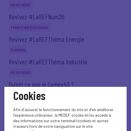
VIE DU MEDEF
Revivez #LaREFNum26
TRANSITION ÉCOLOGIQUE
Revivez #LaREFThéma Energie
ÉCONOMIE
Revivez #LaREFThéma Industrie
VIE DU MEDEF
Qu’est ce que le Comex40 ?
Cookies
VIE DU MEDEF
Un soir au Medef, avec Chloé Morin - mardi 9
Afin d'assurer le fonctionnement du site et d'en améliorer
décembre 2025 de...
l'expérience utilisateur, le MEDEF stocke et/ou accède à
des informations sur votre terminal (cookies et autres
VIE DU MEDEF
traceurs) lors de votre naviguation sur le site